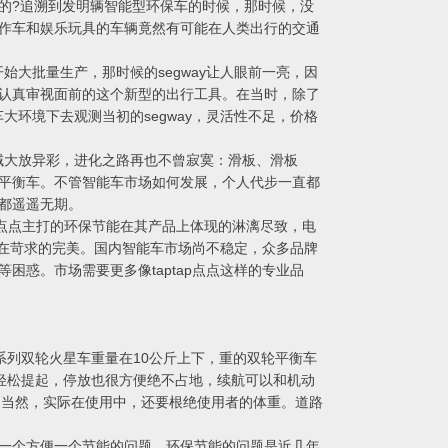
?追溯到发明辆智能型环保车的时候，那时候，没
作车和娱乐玩具的车辆竟然有可能在人类出行的交通
始大批量生产，那时候的segway让人眼前一亮，因
认真审视面前的这个新型的出行工具。在当时，除了
车大环境下去观测当初的segway，灵活性不足，价格
域大放异彩，进化之路再也不曾寂寞：滑板、滑板
平衡车。不管智能车市场如何发展，个人代步一直都
都遥遥无期。
ap点点主打的环保节能在其产品上体现的淋漓尽致，电
一直在苛求的完美。国内智能车市场尚不稳定，众多品牌
困惑。市场需要更多像taptap点点这样的专业品
系列双轮火星车重量在10公斤上下，重的双轮平衡车
人可轻松提起，停放也很方便绝不占地，续航可以和机动
之多，当然，实际在使用中，还要根绝使用者的体重。道路
个方便一个节能的问题，环保节能的问题是近几年