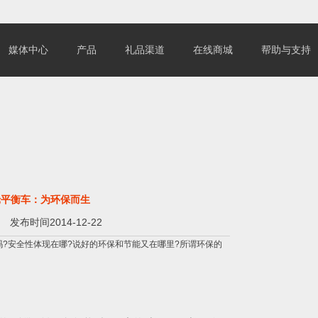
媒体中心
产品
礼品渠道
在线商城
帮助与支持
双轮平衡车：为环保而生
发布时间2014-12-22
?安全性体现在哪?说好的环保和节能又在哪里?所谓环保的