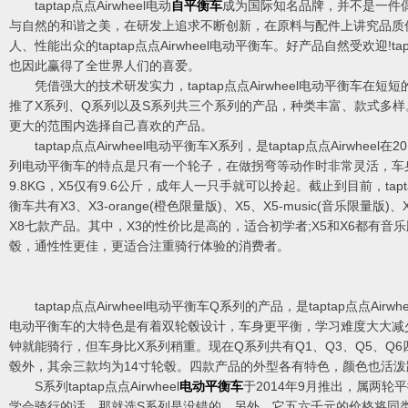
taptap点点Airwheel电动
自平衡车
成为国际知名品牌，并不是一件
与自然的和谐之美，在研发上追求不断创新，在原料与配件上讲究品质
人、性能出众的taptap点点Airwheel电动平衡车。好产品自然受欢迎!tapt
也因此赢得了全世界人们的喜爱。
凭借强大的技术研发实力，taptap点点Airwheel电动平衡车在短
推了X系列、Q系列以及S系列共三个系列的产品，种类丰富、款式多
更大的范围内选择自己喜欢的产品。
taptap点点Airwheel电动平衡车X系列，是taptap点点Airwheel
列电动平衡车的特点是只有一个轮子，在做拐弯等动作时非常灵活，车
9.8KG，X5仅有9.6公斤，成年人一只手就可以拎起。截止到目前，taptap
衡车共有X3、X3-orange(橙色限量版)、X5、X5-music(音乐限量版)、X
X8七款产品。其中，X3的性价比是高的，适合初学者;X5和X6都有音乐
毂，通性性更佳，更适合注重骑行体验的消费者。
taptap点点Airwheel电动平衡车Q系列的产品，是taptap点点Air
电动平衡车的大特色是有着双轮毂设计，车身更平衡，学习难度大大减
钟就能骑行，但车身比X系列稍重。现在Q系列共有Q1、Q3、Q5、Q6
毂外，其余三款均为14寸轮毂。四款产品的外型各有特色，颜色也活泼
S系列taptap点点Airwheel
电动平衡车
于2014年9月推出，属两轮
学会骑行的话，那就选S系列是没错的。另外，它五六千元的价格将同