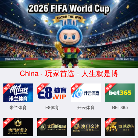
点点(taptap)官方网站-Official website
点点taptap官网网址
媒体中心
NEWS
点点taptap官网网址
新闻中心
把电动独轮车Q5带回家,过年团圆美满了
来源
Airwheel官网
发布时间2015-02-0
摘要：taptap点点新推出的电动独轮车车型taptap点点Q5有多款贴片颜色可选
卓越的Q5目前是独轮车市场里销售佳的车型之一。