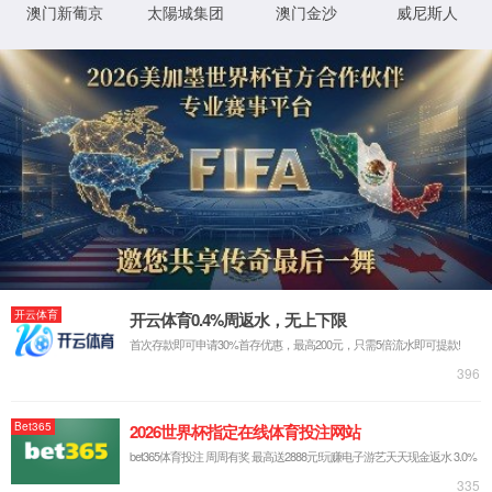
过年带辆别出心裁的礼物回家——Airwheel Q5，椭圆形的外观
行有了不一样的方式。目前，我们获得的新消息称，taptap点点在20
车Q5，目前是市面上销售佳的独轮车车型之一。除却国内销售成绩卓
错的销售。
目前在售的taptap点点Q5电动独轮车在细节上做的相当不错，这