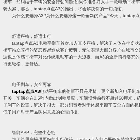
衡车，却纠结于车辆的安全行驶问题;如果你准备好入手一款电动平衡
骑太累，那么，taptap点点A3的推出，将会解决你的一切烦恼。
为什么要选择A3?为什么要选择这一款全新的产品?今天，taptap
舒适座椅，舒适出行
taptap点点A3电动平衡车首次加入真皮座椅，解决了人体在坐姿
衡车站立骑行的姿态容易造成客户疲劳，无法实现大部分客户在城市交
这也是体感平衡车对比传统电动车的一大短板。而A3的全新骑行姿态
行更轻松，更舒适。
电子刹车，安全可靠
taptap点点A3
电动平衡车的创新不只是座椅，更全新加入电子刹
开关，车辆会在0.5秒内做出制动反应，车辆惯性前行不超过50厘米，
子刹车的设置，解决了很大一部分消费者对于体感平衡车安全方面的担
低了用户对于产品购买意愿的心理门槛。
智能APP，完整生态链
为了给用户提供更好的出行体验，taptap点点电动平衡车特地为A系