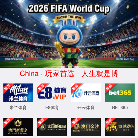
点点(taptap)官方网站-Official website
点点taptap官网网址
媒体中心
产品
共享租赁
专用
Q5
非常好的