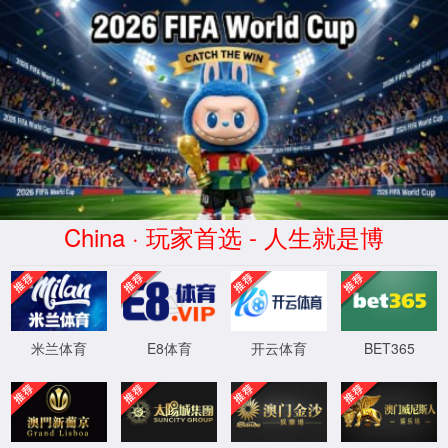
点点(taptap)官方网站-Official website
taptap点点精彩视频
点点taptap官网网址
/
精彩视频
/ Airwheeltaptap点点电动独轮车Q5教
学视频，还不会骑的赶紧看过来啦！
Airwheeltaptap点点电动独轮车Q5教学视频，还不
会骑的赶紧看过来啦！