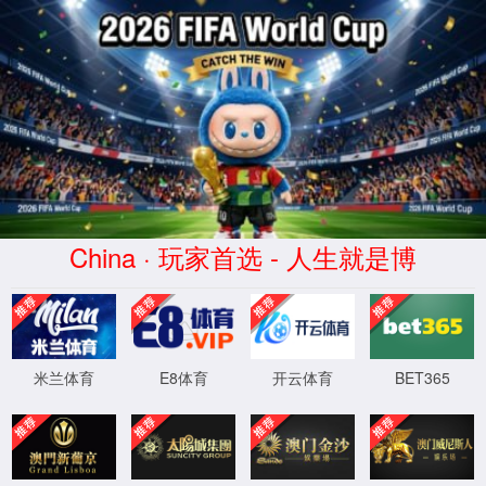
点点(taptap)官方网站-Official website
taptap点点精彩视频
点点taptap官网网址
/
精彩视频
/ Airwheeltaptap点点Q5平衡车维修视
频教学视频
Airwheeltaptap点点Q5平衡车维修视频教学视频