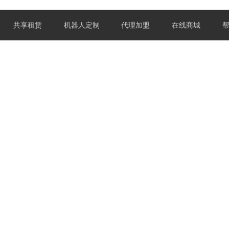
共享租赁
机器人定制
代理加盟
在线商城
天猫:Airwheel旗舰店
教学视频
京东:Airwheel官方旗舰店
售后保证
Airwheel新闻
配件专区
车车漫画
电
A
 SE3ST
Airwheel SE3SL+
Airwheel SE3S
Airwheel 
 SR5
Airwheel SL3
Airwheel E6
MBW-412