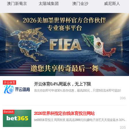
关于我们
联系我们
智能远程操作
移动端与后台管理系统相协作，为景区管理提供更多便捷
定位追踪
远程锁定
异常处理
远程控制与查询车辆
降低封闭半封闭管理
实时解决突发状况
状态
的难度
操作更灵活